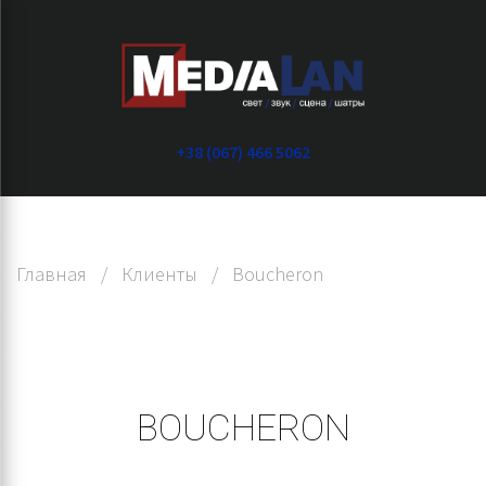
+38 (067) 466 5062
Главная
/
Клиенты
/
Boucheron
BOUCHERON