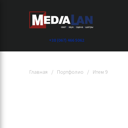
+38 (067) 466 5062
Главная
/
Портфолио
/
Итем 9