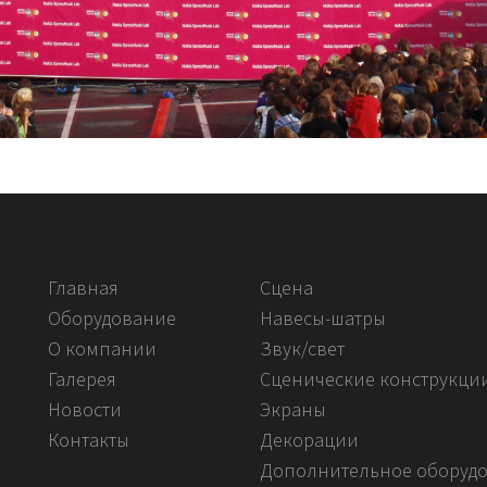
Главная
Сцена
Оборудование
Навесы-шатры
О компании
Звук/свет
Галерея
Сценические конструкци
Новости
Экраны
Контакты
Декорации
Дополнительное оборуд