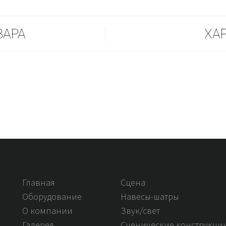
ВАРА
ХА
Главная
Сцена
Оборудование
Навесы-шатры
О компании
Звук/свет
Галерея
Сценические конструкци