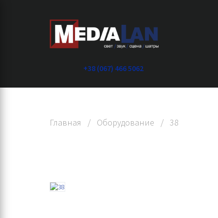
+38 (067) 466 5062
Главная
/
Оборудование
/
38