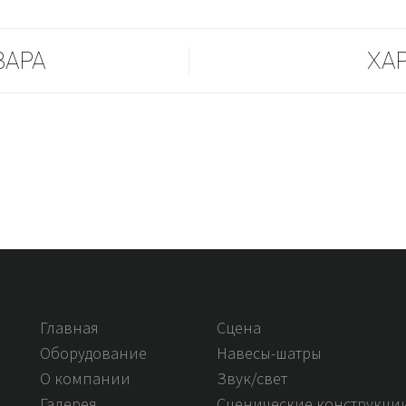
ВАРА
ХА
Главная
Сцена
Оборудование
Навесы-шатры
О компании
Звук/свет
Галерея
Сценические конструкци