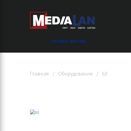
+38 (067) 466 5062
Главная
/
Оборудование
/
63