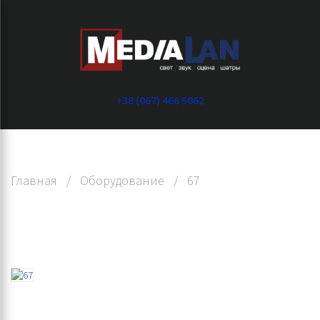
+38 (067) 466 5062
Главная
/
Оборудование
/
67